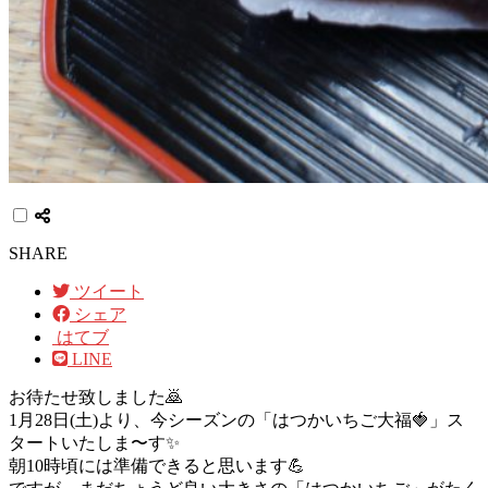
SHARE
ツイート
シェア
はてブ
LINE
お待たせ致しました🙇
1月28日(土)より、今シーズンの「はつかいちご大福🍓」ス
タートいたしま〜す✨
朝10時頃には準備できると思います💪