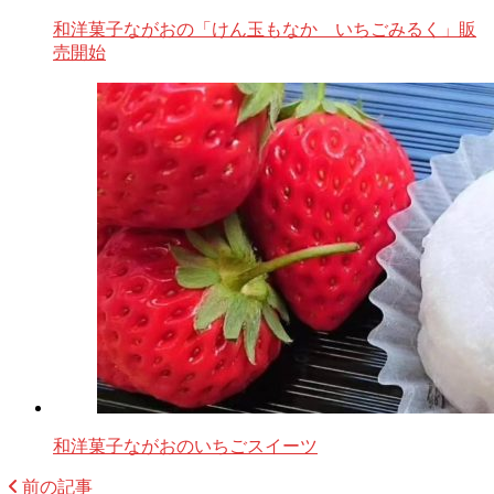
和洋菓子ながおの「けん玉もなか いちごみるく」販
売開始
和洋菓子ながおのいちごスイーツ
前の記事